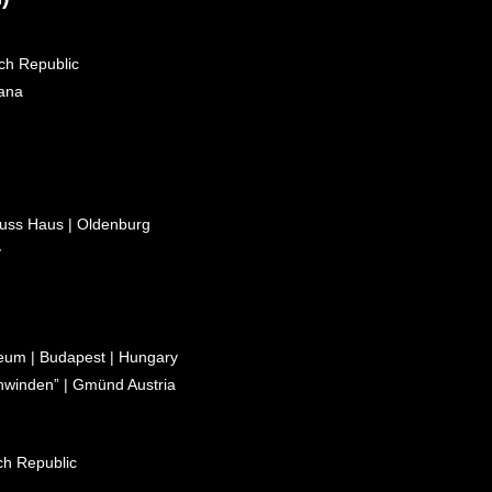
ech Republic
jana
Russ Haus | Oldenburg
y
d
um | Budapest | Hungary
hwinden” | Gmünd Austria
ch Republic