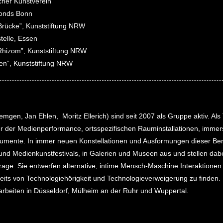
cher Kunstverein
fonds Bonn
-Brücke”, Kunststiftung NRW
telle, Essen
-Rhizom”, Kunststiftung NRW
ten”, Kunststiftung NRW
mgen, Jan Ehlen, Moritz Ellerich) sind seit 2007 als Gruppe aktiv. Als
der der Medienperformance, ortsspezifischen Rauminstallationen, imm
trumente. In immer neuen Konstellationen und Ausformungen dieser Bere
 und Medienkunstfestivals, in Galerien und Museen aus und stellen dabei
ge. Sie entwerfen alternative, intime Mensch-Maschine Interaktionen 
its von Technologiehörigkeit und Technologieverweigerung zu finden.
arbeiten in Düsseldorf, Mülheim an der Ruhr und Wuppertal.