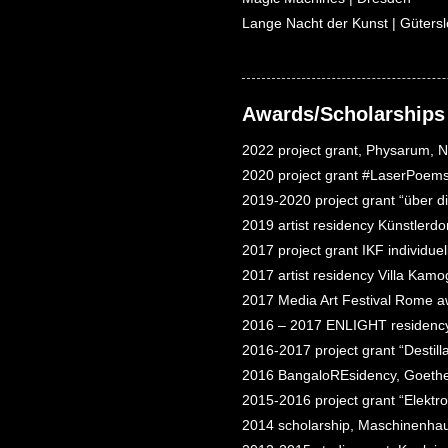
Lange Nacht der Kunst | Güters
Awards/Scholarships
2022 project grant, Physarum, N
2020 project grant #LaserPoems
2019-2020 project grant “über d
2019 artist residency Künstler
2017 project grant IKF individue
2017 artist residency Villa Kam
2017 Media Art Festival Rome 
2016 – 2017 ENLIGHT residency
2016-2017 project grant “
Destil
2016 BangaloREsidency, Goethe I
2015-2016 project grant “
Elektro
2014 scholarship, Maschinenha