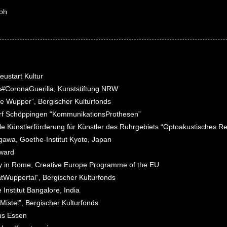
loh
eustart Kultur
#CoronaGuerilla, Kunststiftung NRW
ie Wupper”, Bergischer Kulturfonds
dorf Schöppingen “KommunikationsProthesen”
lle Künstlerförderung für Künstler des Ruhrgebiets “
Optoakustisches Re
ogawa, Goethe-Institut Kyoto, Japan
award
 in Rome, Creative Europe Programme of the EU
latWuppertal
”, Bergischer Kulturfonds
nstitut Bangalore, India
Mistel
”, Bergischer Kulturfonds
us Essen