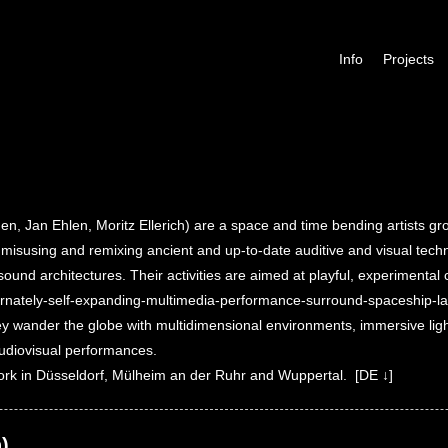
Skip to content
+
Info
Projects
 Jan Ehlen, Moritz Ellerich) are a space and time bending artists grou
 misusing and remixing ancient and up-to-date auditive and visual tech
sound architectures. Their activities are aimed at playful, experimenta
ternately-self-expanding-multimedia-performance-surround-spaceship-l
y wander the globe with multidimensional environments, immersive light
audiovisual performances.
ork in Düsseldorf, Mülheim an der Ruhr and Wuppertal. [
DE ↓
]
)