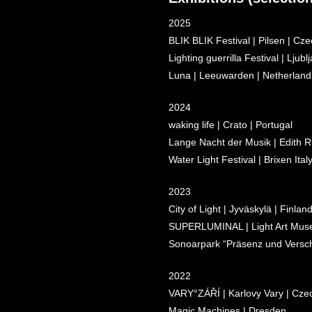
2025
BLIK BLIK Festival
| Pilsen | Cz
Lighting guerrilla Festival | Ljubl
Luna | Leeuwarden | Netherland
2024
waking life
| Crato | Portugal
Lange Nacht der Musik | Edith 
Water Light Festival
| Brixen Ital
2023
City of Light | Jyväskylä | Finlan
SUPERLUMINAL | Light Art Muse
Sonoarpark “Präsenz und Versc
2022
VARY°ZÁŘÍ | Karlovy Vary | Cze
Magic Machines | Dresden