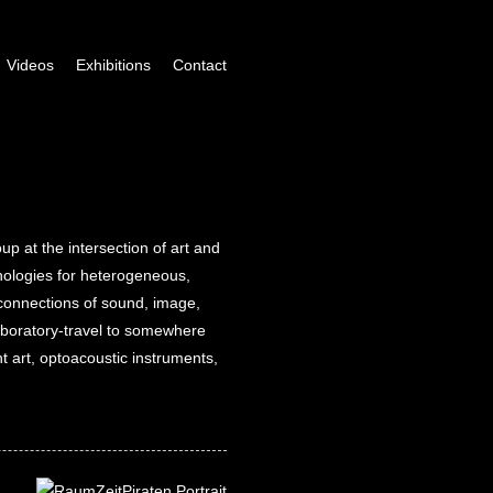
Videos
Exhibitions
Contact
p at the intersection of art and
nologies for heterogeneous,
l connections of sound, image,
aboratory-travel to somewhere
 art, optoacoustic instruments,