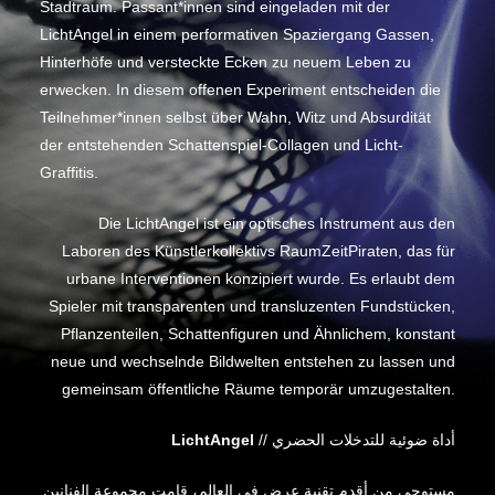
Stadtraum. Passant*innen sind eingeladen mit der
LichtAngel in einem performativen Spaziergang Gassen,
Hinterhöfe und versteckte Ecken zu neuem Leben zu
erwecken. In diesem offenen Experiment entscheiden die
Teilnehmer*innen selbst über Wahn, Witz und Absurdität
der entstehenden Schattenspiel-Collagen und Licht-
Graffitis.
Die LichtAngel ist ein optisches Instrument aus den
Laboren des Künstlerkollektivs RaumZeitPiraten, das für
urbane Interventionen konzipiert wurde. Es erlaubt dem
Spieler mit transparenten und transluzenten Fundstücken,
Pflanzenteilen, Schattenfiguren und Ähnlichem, konstant
neue und wechselnde Bildwelten entstehen zu lassen und
gemeinsam öffentliche Räume temporär umzugestalten.
LichtAngel
// أداة ضوئية للتدخلات الحضري
مستوحى من أقدم تقنية عرض في العالم، قامت مجموعة الفنانين