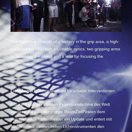
The LightRod consists of a battery in the grip area, a high-
performance LED with adjustable optics, two gripping arms
to assembly the object and a lens for focusing the
projection.
LichtAngel //
Lichtinstrument für urbane Interventionen
Inspiriert von der ältesten Projektionstechnik der Welt
verpasst die Künstlergruppe RaumZeitPiraten dem
klassischen Schattentheater ein Update und entert mit
mobilen, selbstentwickelten Lichtinstrumenten den