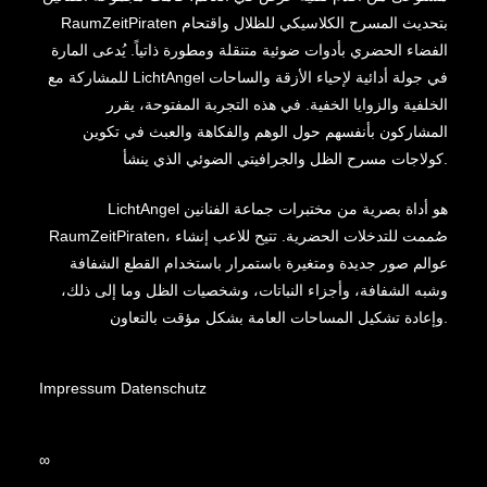
RaumZeitPiraten بتحديث المسرح الكلاسيكي للظلال واقتحام
الفضاء الحضري بأدوات ضوئية متنقلة ومطورة ذاتياً. يُدعى المارة
للمشاركة مع LichtAngel في جولة أدائية لإحياء الأزقة والساحات
الخلفية والزوايا الخفية. في هذه التجربة المفتوحة، يقرر
المشاركون بأنفسهم حول الوهم والفكاهة والعبث في تكوين
كولاجات مسرح الظل والجرافيتي الضوئي الذي ينشأ.
LichtAngel هو أداة بصرية من مختبرات جماعة الفنانين
RaumZeitPiraten، صُممت للتدخلات الحضرية. تتيح للاعب إنشاء
عوالم صور جديدة ومتغيرة باستمرار باستخدام القطع الشفافة
وشبه الشفافة، وأجزاء النباتات، وشخصيات الظل وما إلى ذلك،
وإعادة تشكيل المساحات العامة بشكل مؤقت بالتعاون.
Impressum
Datenschutz
∞