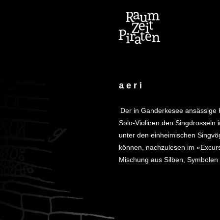
a e r i
Der in Ganderkesee ansässige K
Solo-Violinen den Singdrosseln 
unter den einheimischen Singvöge
können, nachzulesen im «Excurs
Mischung aus Silben, Symbolen u