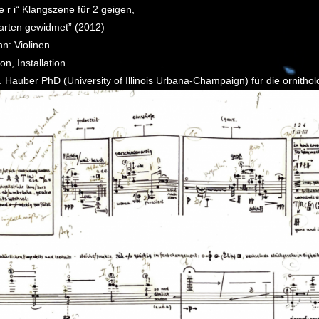
 r i“ Klangszene für 2 geigen,
arten gewidmet” (2012)
n: Violinen
n, Installation
 Hauber PhD (University of Illinois Urbana-Champaign) für die ornitho