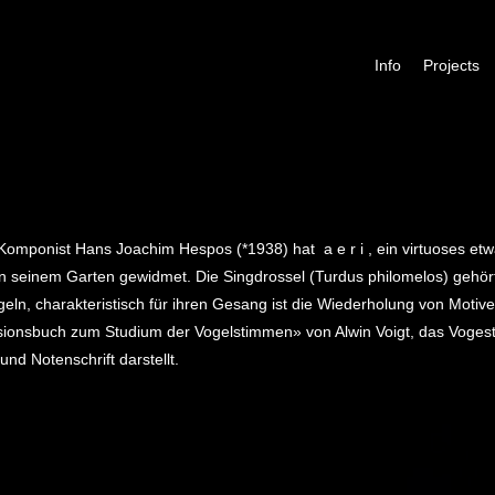
Skip to content
+
Info
Projects
omponist Hans Joachim Hespos (*1938) hat a e r i , ein virtuoses etw
in seinem Garten gewidmet. Die Singdrossel (Turdus philomelos) gehör
ln, charakteristisch für ihren Gesang ist die Wiederholung von Motiven
ionsbuch zum Studium der Vogelstimmen» von Alwin Voigt, das Vogestel
nd Notenschrift darstellt.